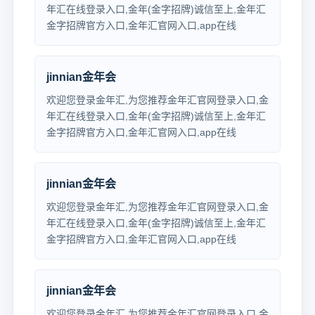
年汇在线登录入口,金年(金字招牌)诚信至上,金年汇
金字招牌官方入口,金年汇官网入口,app在线
jinnian金年会
欢迎您登录金年汇,为您推荐金年汇官网登录入口,金
年汇在线登录入口,金年(金字招牌)诚信至上,金年汇
金字招牌官方入口,金年汇官网入口,app在线
jinnian金年会
欢迎您登录金年汇,为您推荐金年汇官网登录入口,金
年汇在线登录入口,金年(金字招牌)诚信至上,金年汇
金字招牌官方入口,金年汇官网入口,app在线
jinnian金年会
欢迎您登录金年汇,为您推荐金年汇官网登录入口,金